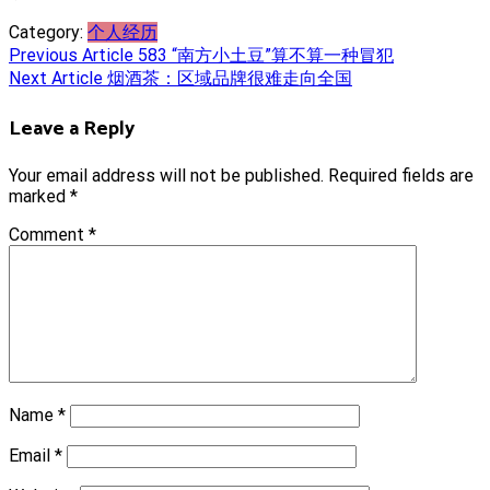
Category:
个人经历
Post
Previous Article
583 “南方小土豆”算不算一种冒犯
Next Article
烟酒茶：区域品牌很难走向全国
navigation
Leave a Reply
Your email address will not be published.
Required fields are
marked
*
Comment
*
Name
*
Email
*