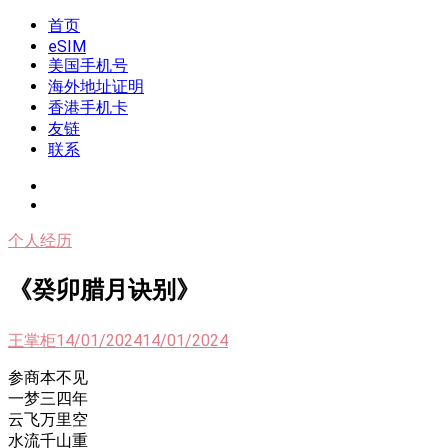
Skip
首页
我是王掌柜
新闻酸菜馆|极客电台|自媒体联盟
to
eSIM
content
美国手机号
海外地址证明
香港手机卡
友链
联系
个人经历
《癸卯腊月诀别》
王掌柜
14/01/2024
14/01/2024
参商本不见
一梦三四年
云飞万里空
水流千山重