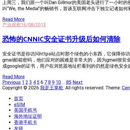
上周三，我们跟一个叫Dan Gillmor的美国老头进行了一小时
叫”We, the Media”的畅销书，首谈互联网冲击下独立记
Read More
产业观察
16/08/2013
恐怖的CNNIC安全证书升级后如何清除
安全证书是你访问https站点时那个绿色的小东西，它保障你
gmail邮箱密码，他们应对的困难是非常大的，因为gmai
成google的证书，用户在浏览器地址栏看到的仍然是绿色安
Read More
Posts
Page
Page
Page
Page
Page
Page
Page
Page
Page
Page
Page
Previous
1
2
3
4
5
6
7
8
9
10
…
85
Next
Navigation
Copyright © 2026
我是王掌柜
. All rights reserved. Theme:
Cen
首页
eSIM
美国手机号
海外地址证明
香港手机卡
友链