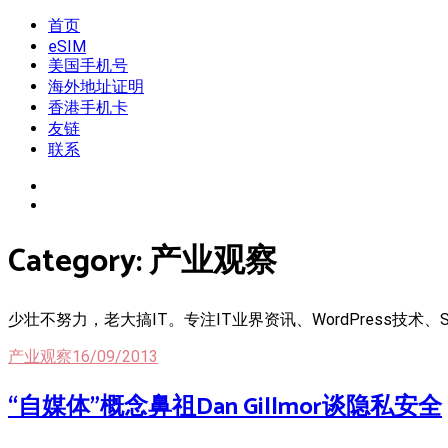
Skip
首页
我是王掌柜
新闻酸菜馆|极客电台|自媒体联盟
to
eSIM
content
美国手机号
海外地址证明
香港手机卡
友链
联系
Category:
产业观察
少壮不努力，老大搞IT。专注IT业界资讯、WordPress技
产业观察
16/09/2013
“自媒体”概念鼻祖Dan Gillmor谈隐私安全