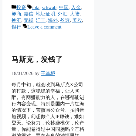
Categories
Tags
投资
ibkr
,
schwab
,
中国
,
入金
,
券商
,
嘉信
,
地址证明
,
外汇
,
大陆
,
换汇
,
无损
,
汇丰
,
海外
,
盈透
,
美股
,
银行
Leave a comment
马斯克，发钱了
18/01/2026
by
王掌柜
每月中旬，就会收到马斯克X公司
的打款，这稳稳的幸福，让人陶
醉。有网赚能力的人，在哪都能进
行内容变现。特别是国内一片红海
的情况下，苦熬写公众号、拍抖音
短视频，幻想做个人IP赚钱，难如
登天。论努力，论抄袭模仿，论产
量，你能卷得过中国同胞吗？芒格
说的很对，要在有鱼的池塘里钓