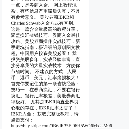
一点，是券商入金。 网上教程混
杂，有些信息严重滞后失真，不具
有参考意义。 美股券商IBKR和
Charles Schwab入金方式有区别。
这是一篇含金量极高的教程分享，
涵盖换汇省钱技巧、券商入金最佳
攻略、美股券商操作实战技巧，新
手避坑指南，极详细的原创图文教
程。中国用户投资美股必看！ 我
投资美股多年，实战经验丰富，直
接分享我的大量实战技术，方便你
节省时间。 不建议的方式：人民
币 – 港币 – 美元，汇率磨损极大！
首先你要记住的第一条省钱经验：
技巧一：在券商换汇，不要在银行
换汇。银行汇率极差，美股券商汇
率极好。 尤其是IBKR简直业界良
心般的存在，IBKR汇率太香了！
IBKR入金： 获取完整版教程，请
点击支付：
https://buy.stripe.com/9B6dR35El96H5WO6Mx2sM06