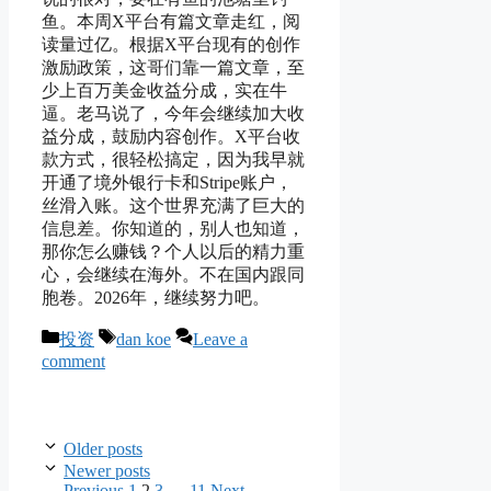
鱼。本周X平台有篇文章走红，阅
读量过亿。根据X平台现有的创作
激励政策，这哥们靠一篇文章，至
少上百万美金收益分成，实在牛
逼。老马说了，今年会继续加大收
益分成，鼓励内容创作。X平台收
款方式，很轻松搞定，因为我早就
开通了境外银行卡和Stripe账户，
丝滑入账。这个世界充满了巨大的
信息差。你知道的，别人也知道，
那你怎么赚钱？个人以后的精力重
心，会继续在海外。不在国内跟同
胞卷。2026年，继续努力吧。
Categories
Tags
投资
dan koe
Leave a
comment
Older posts
Newer posts
Page
Page
Page
Page
←
Previous
1
2
3
…
11
Next
→