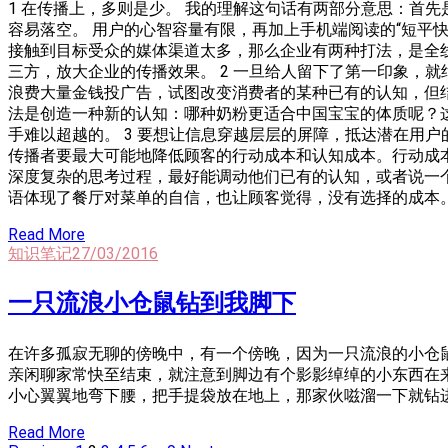
1 在传播上，多则是少。 我的理解这句话有两部分意思：首
容易落空。 用户的心智容量有限，再加上手机端阅读的“短平
接触到目标受众的媒体渠道太多，那么企业有两种打法，是全
三方，放大企业的传播效果。 2 一旦给人留下了第一印象，
浪费大量金钱投广告，试图改变消费者的某种已有的认知，但
法是创造一种新的认知：哪种奶粉更适合中国宝宝的体质呢？这
手难以超越的。 3 要想让信息穿越层层的屏障，抵达潜在用户
传播者要最大可能地降低顾客的行动成本和认知成本。行动成
深度复杂的思考过程，最好能调动他们已有的认知，或者说一个
语体现了餐厅对菜单的自信，也让顾客觉得，没有选择的成本
Read More
知识笔记
27/03/2016
一只流浪小仓鼠钻到我脚下
在许多孤寂无聊的傍晚中，有一个傍晚，因为一只流浪的小仓
亲闲聊家常快至结束，就注意到脚边有个影影绰绰的小东西在
小心翼翼地弯下腰，把手提袋放在地上，那家伙嗞溜一下就钻
Read More