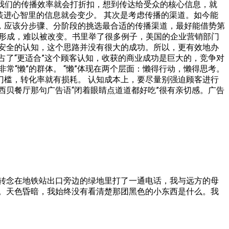
么我们的传播效率就会打折扣，想到传达给受众的核心信息，就
装进心智里的信息就会变少。 其次是考虑传播的渠道。如今能
，应该分步骤、分阶段的挑选最合适的传播渠道，最好能借势第
旦形成，难以被改变。书里举了很多例子，美国的企业营销部门
安全的认知，这个思路并没有很大的成功。所以，更有效地办
占了“更适合”这个顾客认知，收获的商业成功是巨大的，竞争对
常“懒”的群体。 “懒”体现在两个层面：懒得行动，懒得思考。
槛，转化率就有损耗。 认知成本上，要尽量别强迫顾客进行
西贝餐厅那句广告语“闭着眼睛点道道都好吃”很有亲切感。广告
转念在地铁站出口旁边的绿地里打了一通电话，我与远方的母
。天色昏暗，我始终没有看清楚那团黑色的小东西是什么。我