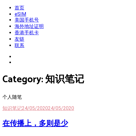
Skip
首页
我是王掌柜
新闻酸菜馆|极客电台|自媒体联盟
to
eSIM
content
美国手机号
海外地址证明
香港手机卡
友链
联系
Category:
知识笔记
个人随笔
知识笔记
24/05/2020
24/05/2020
在传播上，多则是少