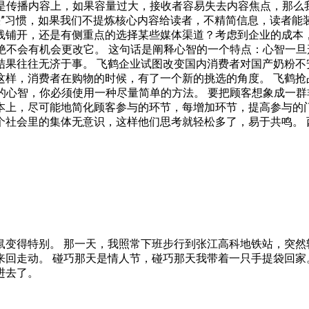
先是传播内容上，如果容量过大，接收者容易失去内容焦点，那
快”习惯，如果我们不提炼核心内容给读者，不精简信息，读者能
线铺开，还是有侧重点的选择某些媒体渠道？考虑到企业的成本
就绝不会有机会更改它。 这句话是阐释心智的一个特点：心智一
结果往往无济于事。 飞鹤企业试图改变国内消费者对国产奶粉不
样，消费者在购物的时候，有了一个新的挑选的角度。 飞鹤抢
的心智，你必须使用一种尽量简单的方法。 要把顾客想象成一群非
本上，尽可能地简化顾客参与的环节，每增加环节，提高参与的门
社会里的集体无意识，这样他们思考就轻松多了，易于共鸣。 
。
鼠变得特别。 那一天，我照常下班步行到张江高科地铁站，突然
来回走动。 碰巧那天是情人节，碰巧那天我带着一只手提袋回家
进去了。