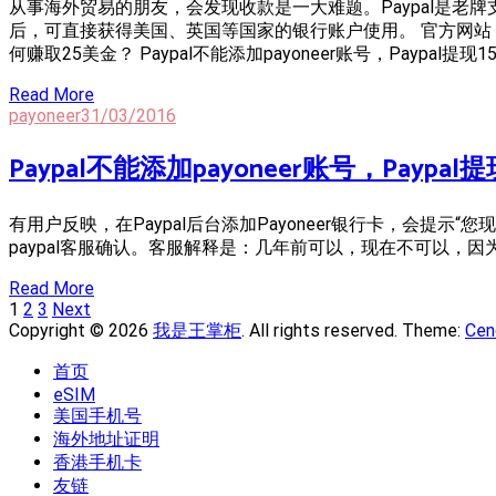
从事海外贸易的朋友，会发现收款是一大难题。Paypal是老
后，可直接获得美国、英国等国家的银行账户使用。 官方网站；www.
何赚取25美金？ Paypal不能添加payoneer账号，Paypal提
Read More
payoneer
31/03/2016
Paypal不能添加payoneer账号，Payp
有用户反映，在Paypal后台添加Payoneer银行卡，会提示“您现在无法添
paypal客服确认。客服解释是：几年前可以，现在不可以，
Read More
Posts
Page
Page
Page
1
2
3
Next
Navigation
Copyright © 2026
我是王掌柜
. All rights reserved. Theme:
Cen
首页
eSIM
美国手机号
海外地址证明
香港手机卡
友链