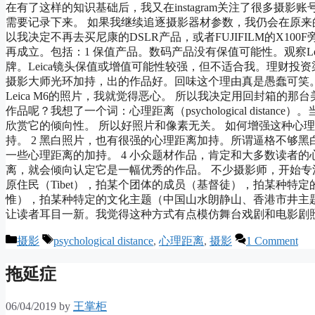
在有了这样的知识基础后，我又在instagram关注了很多摄
需要记录下来。 如果我继续追逐摄影器材参数，我仍会在原
以我决定不再去买尼康的DSLR产品，或者FUJIFILM的X100
再成立。包括：1 保值产品。数码产品没有保值可能性。观察Lei
牌。Leica镜头保值或增值可能性较强，但不适合我。理财投资
摄影大师光环加持，出的作品好。回味这个理由真是愚蠢可笑。Lei
Leica M6的照片，我就觉得恶心。 所以我决定用回封箱的那
作品呢？我想了一个词：心理距离（psychological dis
欣赏它的倾向性。 所以好照片和像素无关。 如何增强这种心理
持。 2 黑白照片，也有很强的心理距离加持。所谓逼格不够黑
一些心理距离的加持。 4 小众题材作品，肯定和大多数读者
离，就会倾向认定它是一幅优秀的作品。 不少摄影师，开始
原住民（Tibet），拍某个团体的成员（基督徒），拍某种
惟），拍某种特定的文化主题（中国山水朗静山、香港市井主题
让读者耳目一新。我觉得这种方式有点模仿舞台戏剧和电影剧
Categories
Tags
摄影
psychological distance
,
心理距离
,
摄影
1 Comment
拖延症
06/04/2019
by
王掌柜