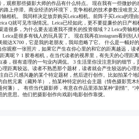
影账号，观察那些摄影大师的作品有什么特点。 现在我有一些微妙的
来的路上停滞。商业经济的环境下，竞争相机的技术参数没啥意义
F旁轴相机。 我同样决定放弃购买Leica相机。前阵子买Leica的理
ca Q就可见市场情况。Leica已经如此，更不要提廉价的日产相
渠道很多，为什么要去追逐我不擅长的投资领域？2 Leica旁轴相
ca是很多有钱人的玩具罢了。 现在我再在instagram看到别人
台美能达X700，它是我的老朋友，我却忽略了它。 什么是一幅好
tance）。当你观察一张照片，如果它产生在你心里的和它的距离越远，读
距离呢？ 1 胶卷相机，在当代读者的视界里，有先天的心理距
白凑，很有道理的一句业内调侃。 3 生活里你没注意到的细节，
的心理距离较远。读者不熟悉那个题材，读者就会产生较远的心理
专注自己只感兴趣的某个特定题材，然后进行创作。比如拍某个地
特定的自然元素（藏羚羊），拍某种特定的社会主题（情色摄影荒木
何藩）。 有些当代摄影师，有意在作品里添加某种“剧情”、“冲
照的意思。他们把摄影创作向戏剧/电影创作靠拢。