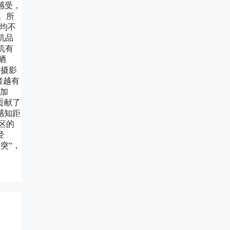
感受，
。所
由均不
机品
机有
晒
的摄影
者越有
离加
贡献了
感知距
区的
经
突”，