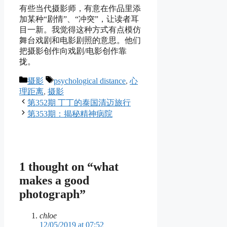
有些当代摄影师，有意在作品里添
加某种“剧情”、“冲突”，让读者耳
目一新。我觉得这种方式有点模仿
舞台戏剧和电影剧照的意思。他们
把摄影创作向戏剧/电影创作靠
拢。
Categories
Tags
摄影
psychological distance
,
心
理距离
,
摄影
第352期 丁丁的泰国清迈旅行
第353期：揭秘精神病院
1 thought on “what
makes a good
photograph”
chloe
12/05/2019 at 07:52