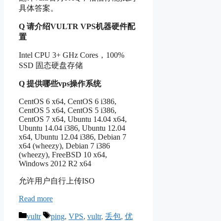
具体答案。
Q 请介绍VULTR VPS机器硬件配
置
Intel CPU 3+ GHz Cores，100%
SSD 固态硬盘存储
Q 提供哪些vps操作系统
CentOS 6 x64, CentOS 6 i386,
CentOS 5 x64, CentOS 5 i386,
CentOS 7 x64, Ubuntu 14.04 x64,
Ubuntu 14.04 i386, Ubuntu 12.04
x64, Ubuntu 12.04 i386, Debian 7
x64 (wheezy), Debian 7 i386
(wheezy), FreeBSD 10 x64,
Windows 2012 R2 x64
允许用户自行上传ISO
Read more
Categories
Tags
vultr
ping
,
VPS
,
vultr
,
丢包
,
优