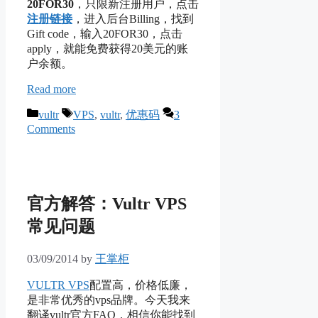
20FOR30
，只限新注册用户，点击
注册链接
，进入后台Billing，找到
Gift code，输入20FOR30，点击
apply，就能免费获得20美元的账
户余额。
Read more
Categories
Tags
vultr
VPS
,
vultr
,
优惠码
3
Comments
官方解答：Vultr VPS
常见问题
03/09/2014
by
王掌柜
VULTR VPS
配置高，价格低廉，
是非常优秀的vps品牌。今天我来
翻译vultr官方FAQ，相信你能找到