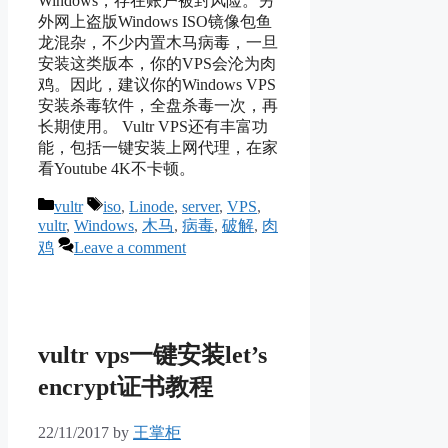
Windows，存在账户被封风险。另
外网上盗版Windows ISO镜像包鱼
龙混杂，不少内置木马病毒，一旦
安装这类版本，你的VPS会沦为肉
鸡。因此，建议你的Windows VPS
安装杀毒软件，全盘杀毒一次，再
长期使用。 Vultr VPS还有丰富功
能，包括一键安装上网代理，在家
看Youtube 4K不卡顿。
Categories
Tags
vultr
iso
,
Linode
,
server
,
VPS
,
vultr
,
Windows
,
木马
,
病毒
,
破解
,
肉
鸡
Leave a comment
vultr vps一键安装let’s
encrypt证书教程
22/11/2017
by
王掌柜