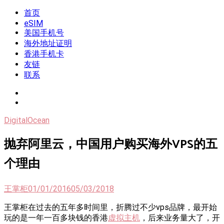
Skip
首页
我是王掌柜
新闻酸菜馆|极客电台|自媒体联盟
to
eSIM
content
美国手机号
海外地址证明
香港手机卡
友链
联系
DigitalOcean
抛弃阿里云，中国用户购买海外VPS的五
个理由
王掌柜
01/01/2016
05/03/2018
王掌柜在过去的五年多时间里，折腾过不少vps品牌，最开始
玩的是一年一百多块钱的香港
虚拟主机
，后来业务量大了，开