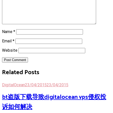
Name
*
Email
*
Website
Post Comment
Related Posts
DigitalOcean
23/04/2015
23/04/2015
bt盗版下载导致digitalocean vps侵权投
诉如何解决