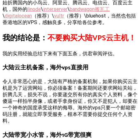
始折腾国内的小鸟云、阿里云、腾讯云、电信云、百度云主
机，国外的
linode
\
interserver
\
bandwagon搬瓦工
\
digitalocean
（推荐）\
vultr
（推荐）\bluehost，当然也包括
香港地区的VPS，感触良多，分享给各位参考。
我的结论是：
不要购买大陆VPS云主机！
我的实用经验总结下来有下面五条，供君审阅评估。
大陆云主机备案，海外vps直接用
令人非常恶心的是，大陆有严格的备案机制，如果你购买云主
机是为了运营网站，你必须备案！备案期间还要求网站关站，
折腾几天，损失不说，你要递交所有你的真实个人资料，像个
傻逼一样拍半身像，或者手拿身份证，你又不是犯人，却要在
一个神奇的国度承受这样的侮辱。海外的vps只要一个邮箱密
码注册，就能立即享受服务，根本不需要你提交任何个人资
料。
大陆带宽小水管，海外1G带宽很爽