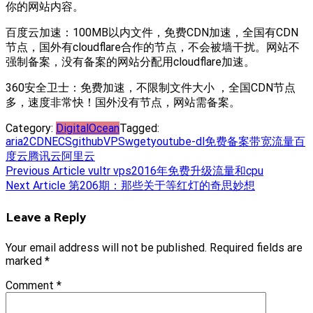
你的网站内容。
百度云加速：100MB以内文件，免费CDN加速，全国有CDN
节点，国外有cloudflare合作的节点，不会被墙干扰。网站不
强制备案，没有备案的网站分配用cloudflare加速。
360安全卫士：免费加速，不限制文件大小 ，全国CDN节点
多，速度非常快！国外没有节点，网站需备案。
Category:
DigitalOcean
Tagged:
aria2
CDN
ECS
github
VPS
wget
youtube-dl
免费
备案
带宽
流量
百
度云
腾讯云
阿里云
Post
Previous Article
vultr vps2016年免费升级流量和cpu
Next Article
第206期：那些关于等红灯的奇思妙想
navigation
Leave a Reply
Your email address will not be published.
Required fields are
marked
*
Comment
*