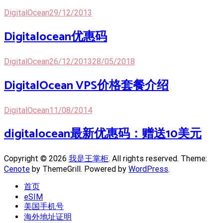
DigitalOcean
29/12/2013
Digitalocean优惠码
DigitalOcean
26/12/2013
28/05/2018
DigitalOcean VPS价格套餐介绍
DigitalOcean
11/08/2014
digitalocean最新优惠码：赠送10美元
Copyright © 2026
我是王掌柜
. All rights reserved. Theme:
Cenote
by ThemeGrill. Powered by
WordPress
.
首页
eSIM
美国手机号
海外地址证明