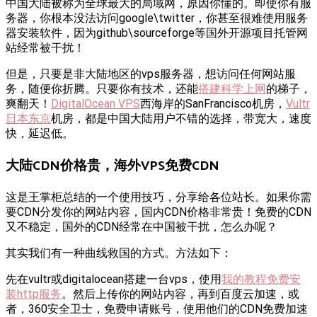
中国大陆被称为全球最大的局域网，原因你懂的。即使你有服
务器，你根本没法访问google\twitter，你甚至很难使用服务
器安装软件，因为github\sourceforge等国外开源项目托管网
站经常被干扰！
但是，只要是非大陆地区的vps服务器，想访问任何网站服
务，随便你折腾。只要你有技术，还能
搭建科学上网
的梯子，
爽翻天！
DigitalOcean VPS
西海岸的SanFrancisco机房，
Vultr
日本东京
机房，都是中国大陆用户不错的选择，带宽大，速度
快，延迟低。
大陆CDN价格贵，海外VPS免费CDN
这是王掌柜总结的一个使用技巧，分享给各位站长。如果你需
要CDN分发你的网站内容，国内CDN价格非常贵！免费的CDN
又不稳定，国外的CDN经常在中国被干扰，怎么办呢？
其实我们有一种曲线救国的方式。方法如下：
先在vultr或digitalocean搭建一台vps，使用
我的教程免费安
装http服务
。然后上传你的网站内容，再到百度云加速，或
者，360安全卫士，免费申请账号，使用他们的CDN免费加速