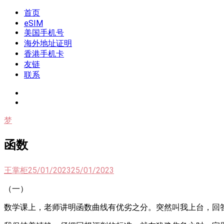
Skip
首页
我是王掌柜
新闻酸菜馆|极客电台|自媒体联盟
to
eSIM
content
美国手机号
海外地址证明
香港手机卡
友链
联系
梦
函数
王掌柜
25/01/2023
25/01/2023
（一）
数学课上，老师讲明函数曲线有优劣之分。突然叫我上台，回