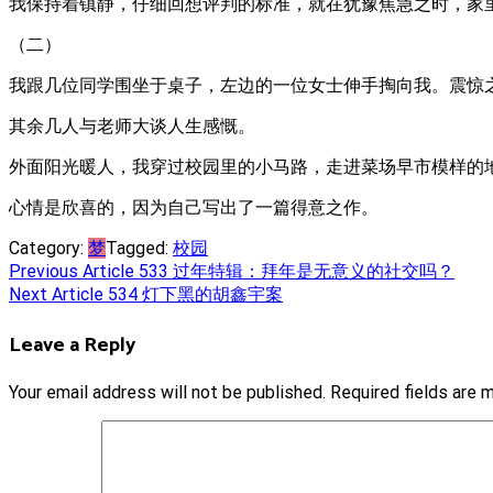
我保持着镇静，仔细回想评判的标准，就在犹豫焦急之时，家
（二）
我跟几位同学围坐于桌子，左边的一位女士伸手掏向我。震惊
其余几人与老师大谈人生感慨。
外面阳光暖人，我穿过校园里的小马路，走进菜场早市模样的
心情是欣喜的，因为自己写出了一篇得意之作。
Category:
梦
Tagged:
校园
Post
Previous Article
533 过年特辑：拜年是无意义的社交吗？
Next Article
534 灯下黑的胡鑫宇案
navigation
Leave a Reply
Your email address will not be published.
Required fields are