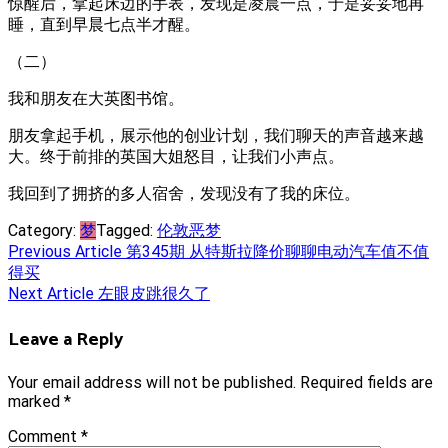
惊醒后，拿起床边的手表，发现是凌晨一点，于是妥妥地再
睡，直到早晨七点半才醒。
（二）
我和朋友在大英图书馆。
朋友拿起手机，展示他的创业计划，我们聊天的声音越来越
大。终于前排的英国大姐怒目，让我们小声点。
我回到了拥挤的多人宿舍，发现没有了我的床位。
Category:
梦
Tagged:
伦敦
恶梦
Post
Previous Article
第345期 从特斯拉降价聊聊电动汽车值不值
得买
navigation
Next Article
左眼皮跳很久了
Leave a Reply
Your email address will not be published.
Required fields are
marked
*
Comment
*