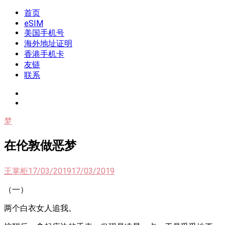
Skip
首页
我是王掌柜
新闻酸菜馆|极客电台|自媒体联盟
to
eSIM
content
美国手机号
海外地址证明
香港手机卡
友链
联系
梦
在伦敦做恶梦
王掌柜
17/03/2019
17/03/2019
（一）
两个白衣女人追我。