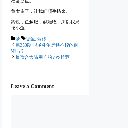
准备捉鱼。
鱼太傻了，让我们顺手拈来。
我说，鱼越肥，越难吃。所以我只
吃小鱼。
Categories
Tags
梦
捉鱼
,
装修
第358期 职场斗争是逃不掉的诅
咒吗？
最适合大陆用户的VPS推荐
Leave a Comment
Comment