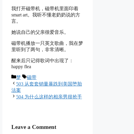
我打开磁带机，磁带机里面印着
smart art。我听不懂老奶奶说的方
言。
她说自己的父亲很爱音乐。
磁带机播放一只英文歌曲，我在梦
里听到了两句，非常清晰。
醒来后只记得歌词中出现了：
happy flea
Categories
Tags
梦
磁带
503 从套套销量暴跌到美国堕胎
法案
504 为什么这样的相亲男很抢手
Leave a Comment