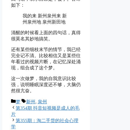
如下：
我的来 新州泉州来 新
州泉州地 泉州新田地
清醒的时候看上面的四句话，真得
很莫名其妙地搞笑。
还有某些细枝末节的情节，我已经
完全记不清。比较相信又是某些往
年看过的视频片断，在记忆深处涌
现，组合成了这个梦。
这一次做梦，我的自我意识比较
强，说明睡眠深度还不够，大脑仍
然很亢奋。
Categories
Tags
梦
新州
,
泉州
第354期 抖音短视频是成人的毛
片
第355期：淘二手货的社会心理
学