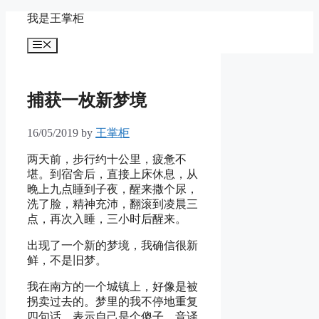
Skip
我是王掌柜
to
content
Menu
捕获一枚新梦境
16/05/2019
by
王掌柜
两天前，步行约十公里，疲惫不
堪。到宿舍后，直接上床休息，从
晚上九点睡到子夜，醒来撒个尿，
洗了脸，精神充沛，翻滚到凌晨三
点，再次入睡，三小时后醒来。
出现了一个新的梦境，我确信很新
鲜，不是旧梦。
我在南方的一个城镇上，好像是被
拐卖过去的。梦里的我不停地重复
四句话，表示自己是个傻子。音译