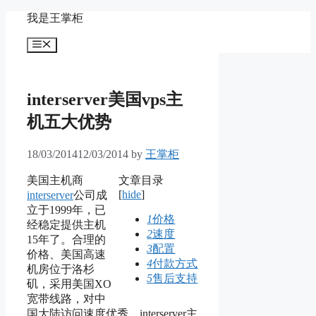
Skip
我是王掌柜
to
content
Menu
interserver美国vps主
机五大优势
18/03/2014
12/03/2014
by
王掌柜
美国主机商
文章目录
[
hide
]
interserver
公司成
立于1999年，已
1
价格
经稳定提供主机
2
速度
15年了。合理的
3
配置
价格、美国高速
4
付款方式
机房位于洛杉
5
售后支持
矶，采用美国XO
宽带线路，对中
国大陆访问速度优秀。interserver主