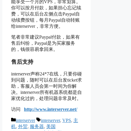
能享受一个月的VPS，非常划算。
你可以按月付款，如果担心忘记续
费，可以在后台左侧点击Paypal自
动续费按钮，每月Paypal自动转账
给interserver，非常方便。
笔者非常建议Paypal付款，如果有
售后纠纷，Paypal是为买家服务
的，钱很容易拿回来。
售后支持
interserver声称24*7在线，只要你碰
到问题，随时可以在后台发ticket求
助，客服人员会第一时间为你解
决。interserver所有机器系统都是自
家优化过的，处理问题非常及时。
访问
http://www.interserver.net/
Categories
Tags
interserver
interserver
,
VPS
,
主
机
,
外贸
,
服务器
,
美国