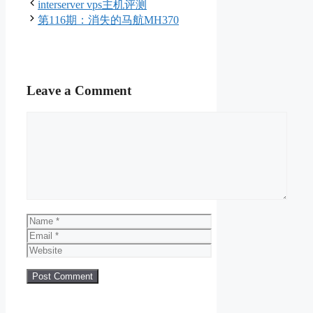
interserver vps主机评测
第116期：消失的马航MH370
Leave a Comment
Comment
Name
Email
Website