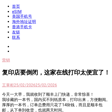
Skip
首页
我是王掌柜
新闻酸菜馆|极客电台|自媒体联盟
to
eSIM
content
美国手机号
海外地址证明
香港手机卡
友链
联系
营销
复印店要倒闭，这家在线打印太便宜了！
王掌柜
25/02/2026
25/02/2026
今天一大早，我就收到了顺丰上门快递，非常惊喜！
我珍藏的一本书，国内买不到纸质本，打印出来，方便翻阅。
厚厚的一本书，订单总费用只花了14块钱，而且是顺丰包
邮，从下单到收货，也就两天时间。