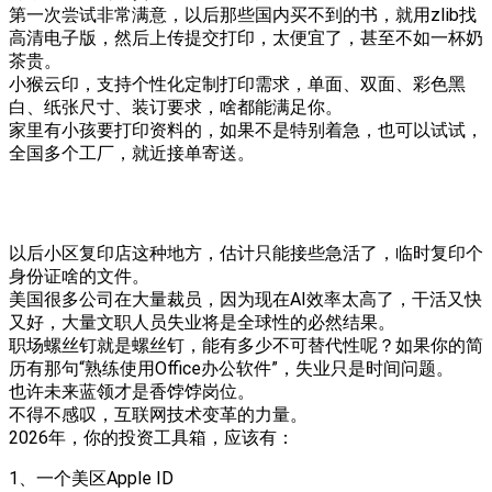
第一次尝试非常满意，以后那些国内买不到的书，就用zlib找
高清电子版，然后上传提交打印，太便宜了，甚至不如一杯奶
茶贵。
小猴云印，支持个性化定制打印需求，单面、双面、彩色黑
白、纸张尺寸、装订要求，啥都能满足你。
家里有小孩要打印资料的，如果不是特别着急，也可以试试，
全国多个工厂，就近接单寄送。
以后小区复印店这种地方，估计只能接些急活了，临时复印个
身份证啥的文件。
美国很多公司在大量裁员，因为现在AI效率太高了，干活又快
又好，大量文职人员失业将是全球性的必然结果。
职场螺丝钉就是螺丝钉，能有多少不可替代性呢？如果你的简
历有那句“熟练使用Office办公软件”，失业只是时间问题。
也许未来蓝领才是香饽饽岗位。
不得不感叹，互联网技术变革的力量。
2026年，你的投资工具箱，应该有：
1、一个美区Apple ID