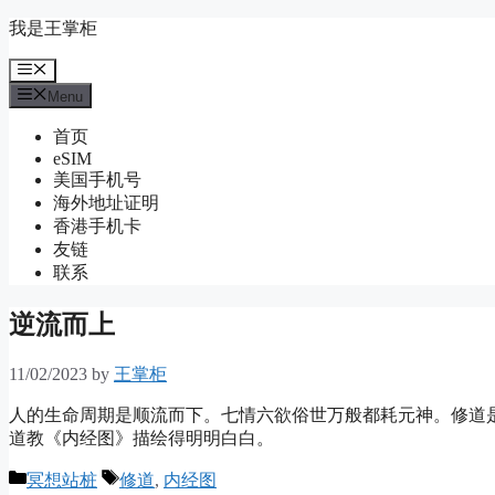
Skip
我是王掌柜
to
content
Menu
Menu
首页
eSIM
美国手机号
海外地址证明
香港手机卡
友链
联系
逆流而上
11/02/2023
by
王掌柜
人的生命周期是顺流而下。七情六欲俗世万般都耗元神。修道
道教《内经图》描绘得明明白白。
Categories
Tags
冥想站桩
修道
,
内经图