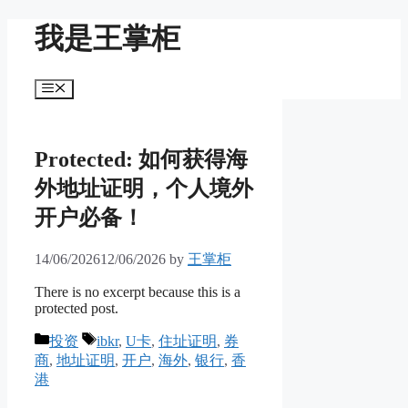
Skip
我是王掌柜
to
content
Menu
Protected: 如何获得海
外地址证明，个人境外
开户必备！
14/06/2026
12/06/2026
by
王掌柜
There is no excerpt because this is a
protected post.
Categories
Tags
投资
ibkr
,
U卡
,
住址证明
,
券
商
,
地址证明
,
开户
,
海外
,
银行
,
香
港