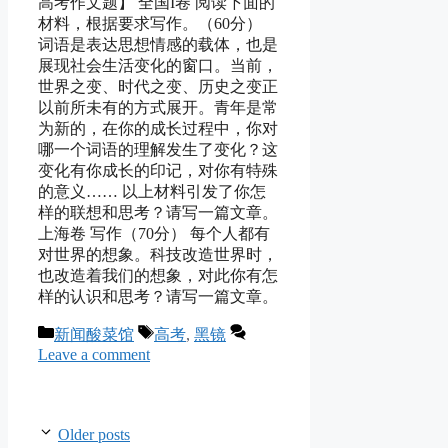
高考作文题】 全国I卷 阅读下面的
材料，根据要求写作。（60分）
词语是表达思想情感的载体，也是
展现社会生活变化的窗口。当前，
世界之变、时代之变、历史之变正
以前所未有的方式展开。青年是常
为新的，在你的成长过程中，你对
哪一个词语的理解发生了变化？这
变化有你成长的印记，对你有特殊
的意义…… 以上材料引发了你怎
样的联想和思考？请写一篇文章。
上海卷 写作（70分） 每个人都有
对世界的想象。科技改造世界时，
也改造着我们的想象，对此你有怎
样的认识和思考？请写一篇文章。
Categories
Tags
新闻酸菜馆
高考
,
黑镜
Leave a comment
Older posts