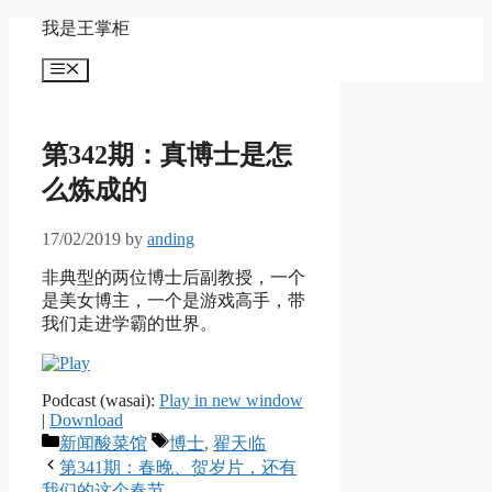
Skip
我是王掌柜
to
content
Menu
第342期：真博士是怎
么炼成的
17/02/2019
by
anding
非典型的两位博士后副教授，一个
是美女博主，一个是游戏高手，带
我们走进学霸的世界。
Podcast (wasai):
Play in new window
|
Download
Categories
Tags
新闻酸菜馆
博士
,
翟天临
第341期：春晚、贺岁片，还有
我们的这个春节