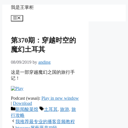
Skip
我是王掌柜
to
content
Menu
第370期：穿越时空的
魔幻土耳其
08/09/2019
by
anding
这是一部穿越魔幻之国的旅行手
记！
Podcast (wasai):
Play in new window
|
Download
Categories
Tags
新闻酸菜馆
土耳其
,
旅游
,
旅
行攻略
我推荐最专业的播客音频教程
htaccess屏蔽恶意IP段