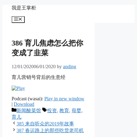
Skip
我是王掌柜
to
content
Menu
386 育儿焦虑怎么把你
变成了韭菜
12/01/2020
06/01/2020
by
anding
育儿营销号背后的生意经
Podcast (wasai):
Play in new window
|
Download
Categories
Tags
新闻酸菜馆
投资
,
教育
,
母婴
,
育儿
385 来自听众的2019年故事
387 春运路上的那些吃货老司机