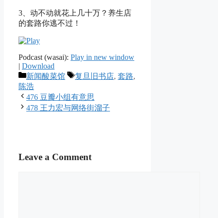
3、动不动就花上几十万？养生店
的套路你逃不过！
Podcast (wasai):
Play in new window
|
Download
Categories
Tags
新闻酸菜馆
复旦旧书店
,
套路
,
陈浩
476 豆瓣小组有意思
478 王力宏与网络街溜子
Leave a Comment
Comment