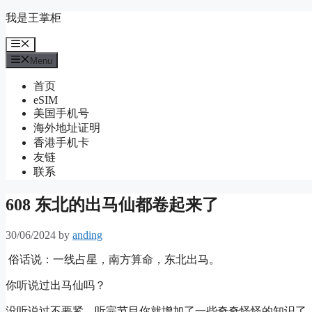
Skip
我是王掌柜
to
content
Menu
Menu
首页
eSIM
美国手机号
海外地址证明
香港手机卡
友链
联系
608 东北的出马仙都卷起来了
30/06/2024
by
anding
俗话说：一线占星，南方算命，东北出马。
你听说过出马仙吗？
没听说过不要紧，听完节目你就增加了一些奇奇怪怪的知识了