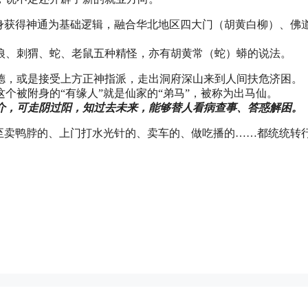
身获得神通为基础逻辑，融合华北地区四大门（胡黄白柳）、佛
狼、刺猬、蛇、老鼠五种精怪，亦有胡黄常（蛇）蟒的说法。
德，或是接受上方正神指派，走出洞府深山来到人间扶危济困。
个被附身的“有缘人”就是仙家的“弟马”，被称为出马仙。
介，可走阴过阳，知过去未来，能够替人看病查事、答惑解困。
至卖鸭脖的、上门打水光针的、卖车的、做吃播的……都统统转