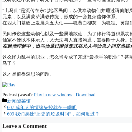
“出马仙”是流传在东北地区民间，以供奉动物仙并通过请仙附
元素，以及满蒙萨满教传统，形成的一套复杂信仰体系。
在四大门基础上发展为五大仙——狐黄白柳灰，为狐狸、黄鼠
民间传说这些动物仙以及一些属地散仙，为了修行得道积累功
仙家不便以本体示人，又无法与人直接沟通，需要附于人身。这
在迷信理解中，出马仙通过附体形式在凡人与仙鬼之间充当媒
这么怪力乱神的职业，怎么当今成了东北“最抢手的职业”？甚
马了？
这才是值得深思的问题。
Podcast (wasai):
Play in new window
|
Download
Categories
新闻酸菜馆
607 成年人的情绪失控就在一瞬间
609 我们身处“历史的垃圾时间”，如何度过？
Leave a Comment