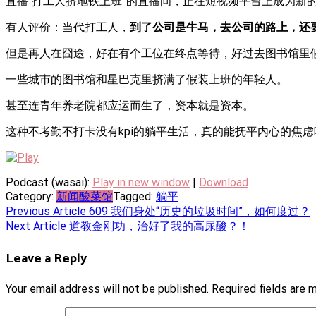
直播“打工人挤地铁上班”的直播间，正在短视频平台上成为新
有人评价：当代打工人，
到了公司是牛马，去公司的路上，还
但是再人在囧途，好在有个工位在终点等待，好过去图书馆里
一些城市的图书馆和星巴克里挤满了假装上班的年轻人。
甚至连青年养老院都应运而生了，资本就是资本。
这种不考勤不打卡没有kpi的躺平生活，真的能抚平内心的焦虑
Podcast (wasai):
Play in new window
|
Download
Category:
新闻酸菜馆
Tagged:
躺平
Post
Previous Article
609 我们身处“历史的垃圾时间”，如何度过？
Next Article
道教金刚功，治好了我的高尿酸？！
navigation
Leave a Reply
Your email address will not be published.
Required fields are