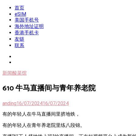
Skip
首页
我是王掌柜
新闻酸菜馆|极客电台|自媒体联盟
to
eSIM
content
美国手机号
海外地址证明
香港手机卡
友链
联系
新闻酸菜馆
610 牛马直播间与青年养老院
anding
16/07/2024
16/07/2024
有的年轻人在牛马直播间里挤地铁，
有的年轻人在青年养老院里练八段锦。