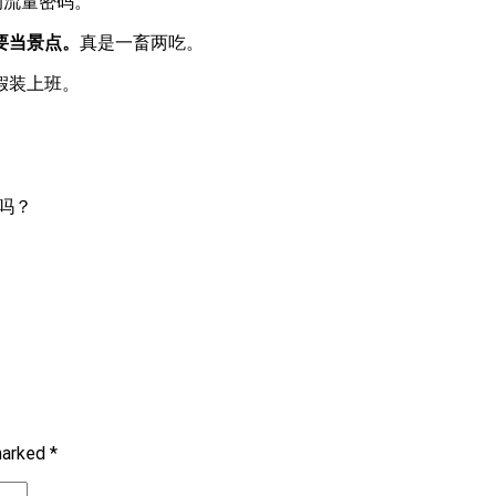
的流量密码。
要当景点。
真是一畜两吃。
假装上班。
吗？
 marked
*