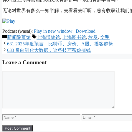
无论对世界有多么一知半解，去看看去听听，总有收获让我们的
Podcast (wasai):
Play in new window
|
Download
Categories
Tags
新闻酸菜馆
上海博物馆
,
上海图书馆
,
埃及
,
文明
631 2025年度预言：比特币、房价、A股、播客趋势
633 反向驯化大数据，这些技巧帮你省钱
Leave a Comment
Comment
Name
Email