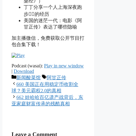
槃经》）
丁丁分享一个人上海深夜跑
步🏃‍♀️的经历
美国的迷茫一代：电影《阿
甘正传》表达了哪些隐喻
加主播微信，免费获取公开节目打
包合集下载！
Podcast (wasai):
Play in new window
|
Download
Categories
Tags
新闻酸菜馆
阿甘正传
660 美国正在用稳定币收割全
球？美元霸权2.0的真相
662 娃哈哈百亿遗产战背后，东
亚家庭财富传承的残酷真相
Leave a Comment