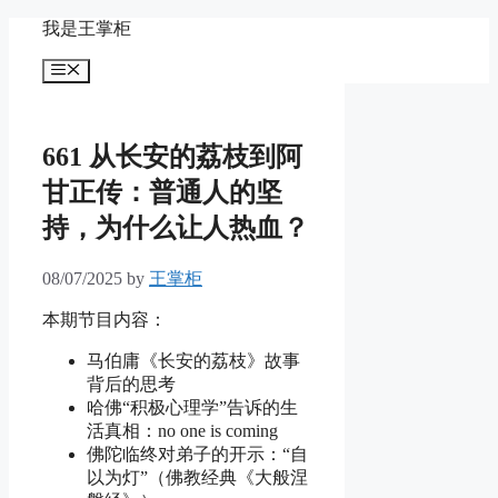
Skip
我是王掌柜
to
content
Menu
661 从长安的荔枝到阿
甘正传：普通人的坚
持，为什么让人热血？
08/07/2025
by
王掌柜
本期节目内容：
马伯庸《长安的荔枝》故事
背后的思考
哈佛“积极心理学”告诉的生
活真相：no one is coming
佛陀临终对弟子的开示：“自
以为灯”（佛教经典《大般涅