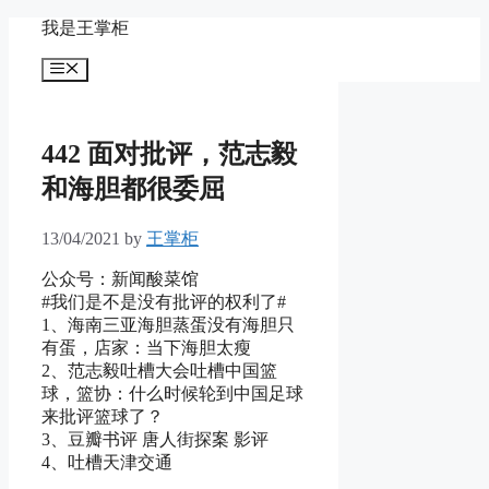
Skip
我是王掌柜
to
content
Menu
442 面对批评，范志毅
和海胆都很委屈
13/04/2021
by
王掌柜
公众号：新闻酸菜馆
#我们是不是没有批评的权利了#
1、海南三亚海胆蒸蛋没有海胆只
有蛋，店家：当下海胆太瘦
2、范志毅吐槽大会吐槽中国篮
球，篮协：什么时候轮到中国足球
来批评篮球了？
3、豆瓣书评 唐人街探案 影评
4、吐槽天津交通