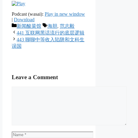
Podcast (wasai):
Play in new window
|
Download
Categories
Tags
新闻酸菜馆
海胆
,
范志毅
441 互联网黑话流行的底层逻辑
443 聊聊中等收入陷阱和文科生
误国
Leave a Comment
Comment
Name