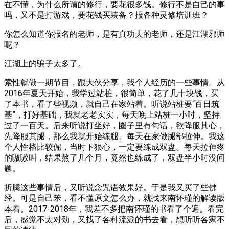
在不懂，为什么所谓的修行，要花很多钱。修行不是自己的事
吗，又不是打游戏，要花钱买装备？报各种灵修培训班？
你怎么知道你报名的老师，是有真功夫的老师，还是江湖邪师
呢？
江湖上的骗子太多了。
索性就做一期节目，跟大伙分享，我个人经历的一些事情。从
2016年夏天开始，我学过站桩，很简单，花了几十块钱，买
了本书，看了些视频，就自己在家站着。听说站桩要“百日筑
基”，打好基础，我就老老实实，每天晚上站桩一小时，坚持
过了一百天。后来听说打坐好，圈子里有句话，欲降服其心，
先降服其腿，那么我就开始练腿。每天在家做腿部拉伸。我这
个人性格比较倔，当时下狠心，一定要练成双盘。每天拉伸疼
的嗷嗷叫，结果熬了几个月，竟然也练成了，双盘半小时没问
题。
折腾这些事情后，又听说念咒语效果好。于是我又买了些佛
经。可是自己笨，看不懂原文怎么办，就找来南怀瑾的解读版
本看。2017-2018年，我差不多把南怀瑾的书看了个遍。看完
后，感觉不太对劲，又找了各种流派的书去看，想听听各家不