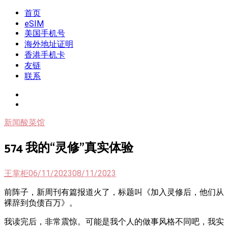
Skip
首页
我是王掌柜
新闻酸菜馆|极客电台|自媒体联盟
to
eSIM
content
美国手机号
海外地址证明
香港手机卡
友链
联系
新闻酸菜馆
574 我的“灵修”真实体验
王掌柜
06/11/2023
08/11/2023
前阵子，新周刊有篇报道火了，标题叫《加入灵修后，他们从
裸辞到负债百万》。
我读完后，非常震惊。可能是我个人的做事风格不同吧，我实