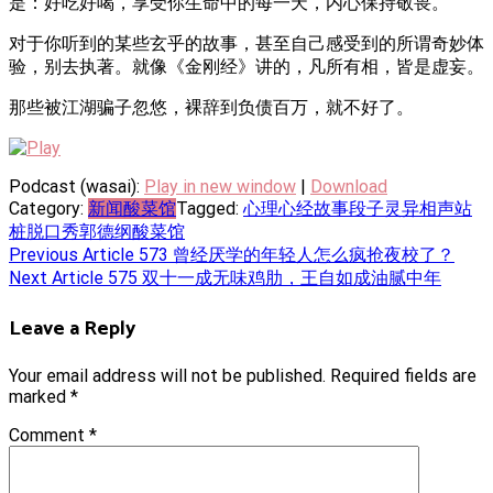
是：好吃好喝，享受你生命中的每一天，内心保持敬畏。
对于你听到的某些玄乎的故事，甚至自己感受到的所谓奇妙体
验，别去执著。就像《金刚经》讲的，凡所有相，皆是虚妄。
那些被江湖骗子忽悠，裸辞到负债百万，就不好了。
Podcast (wasai):
Play in new window
|
Download
Category:
新闻酸菜馆
Tagged:
心理
心经
故事
段子
灵异
相声
站
桩
脱口秀
郭德纲
酸菜馆
Post
Previous Article
573 曾经厌学的年轻人怎么疯抢夜校了？
Next Article
575 双十一成无味鸡肋，王自如成油腻中年
navigation
Leave a Reply
Your email address will not be published.
Required fields are
marked
*
Comment
*