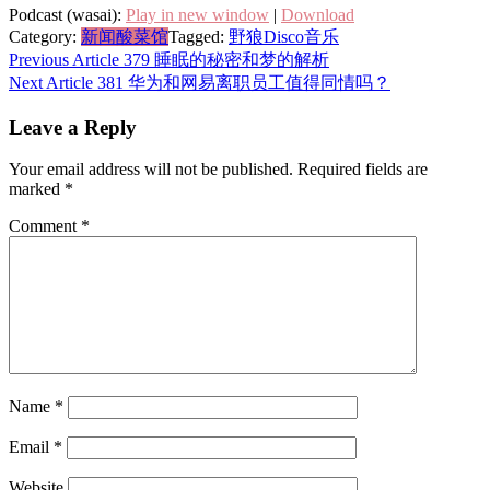
Podcast (wasai):
Play in new window
|
Download
Category:
新闻酸菜馆
Tagged:
野狼Disco
音乐
Post
Previous Article
379 睡眠的秘密和梦的解析
Next Article
381 华为和网易离职员工值得同情吗？
navigation
Leave a Reply
Your email address will not be published.
Required fields are
marked
*
Comment
*
Name
*
Email
*
Website