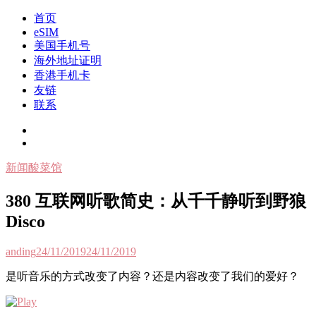
Skip
首页
to
我是王掌柜
新闻酸菜馆|极客电台|自媒体联盟
eSIM
content
美国手机号
海外地址证明
香港手机卡
友链
联系
新闻酸菜馆
380 互联网听歌简史：从千千静听到野狼
Disco
anding
24/11/2019
24/11/2019
是听音乐的方式改变了内容？还是内容改变了我们的爱好？