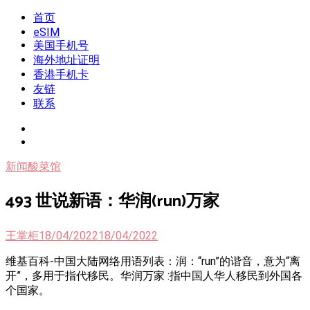
Skip
首页
我是王掌柜
新闻酸菜馆|极客电台|自媒体联盟
to
eSIM
content
美国手机号
海外地址证明
香港手机卡
友链
联系
新闻酸菜馆
493 世说新语：华润(run)万家
王掌柜
18/04/2022
18/04/2022
维基百科-中国大陆网络用语列表：润：“run”的谐音，意为“离
开”，多用于指代移民。华润万家 :指中国人华人移民到外国各
个国家。