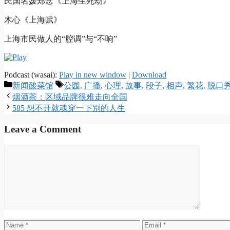
民国名媛郑念《上海生死劫》
木心《上海赋》
上海市民做人的“腔调”与“不响”
Podcast (wasai):
Play in new window
|
Download
Categories
Tags
新闻酸菜馆
公园
,
广播
,
心理
,
故事
,
段子
,
相声
,
繁花
,
脱口
烟酒茶：区域品牌很难走向全国
585 想不开就魂穿一下别的人生
Leave a Comment
Comment
Name
Email