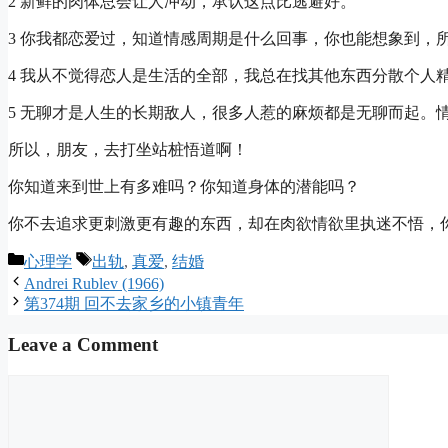
2 新鲜的肉体总会让人冲动，承认这点比逃避好。
3 你我都恋爱过，知道情感周期是什么回事，你也能想象到，所
4 我从不觉得恋人是生活的全部，我总在找其他东西分散个人
5 无聊才是人生的长期敌人，很多人惹的麻烦都是无聊而起。
所以，朋友，去打坐站桩悟道啊！
你知道来到世上有多难吗？你知道身体的潜能吗？
你不去追求更刺激更有趣的东西，却在肉欲情欲里执迷不悟，
Categories
Tags
心理学
出轨
,
真爱
,
结婚
Andrei Rublev (1966)
第374期 回不去家乡的小镇青年
Leave a Comment
Comment