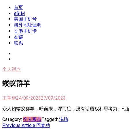
Skip
首页
我是王掌柜
新闻酸菜馆|极客电台|自媒体联盟
to
eSIM
content
美国手机号
海外地址证明
香港手机卡
友链
联系
个人观点
蝼蚁群羊
王掌柜
24/09/2023
27/09/2023
众人如蝼蚁群羊，呼而来，呼而往，没有话语权和思考力。他
Category:
个人观点
Tagged:
洗脑
Post
Previous Article
回春功