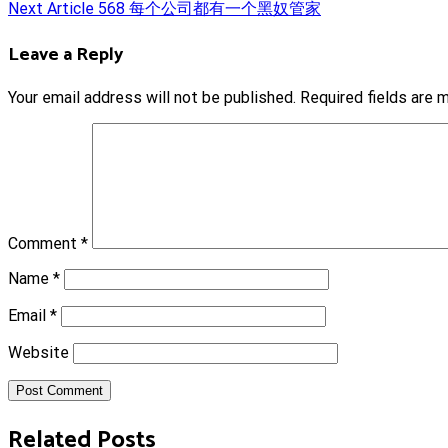
Next Article
568 每个公司都有一个黑奴管家
navigation
Leave a Reply
Your email address will not be published.
Required fields are
Comment
*
Name
*
Email
*
Website
Post Comment
Related Posts