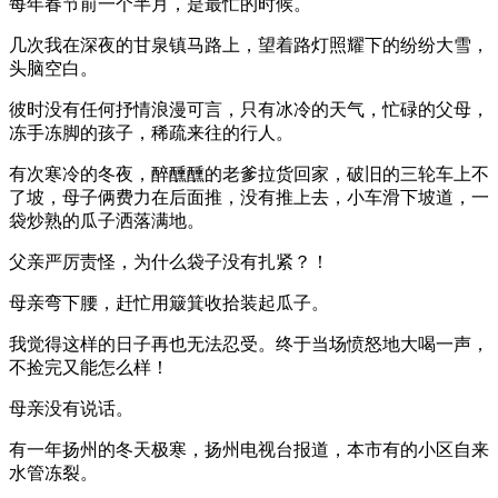
每年春节前一个半月，是最忙的时候。
几次我在深夜的甘泉镇马路上，望着路灯照耀下的纷纷大雪，
头脑空白。
彼时没有任何抒情浪漫可言，只有冰冷的天气，忙碌的父母，
冻手冻脚的孩子，稀疏来往的行人。
有次寒冷的冬夜，醉醺醺的老爹拉货回家，破旧的三轮车上不
了坡，母子俩费力在后面推，没有推上去，小车滑下坡道，一
袋炒熟的瓜子洒落满地。
父亲严厉责怪，为什么袋子没有扎紧？！
母亲弯下腰，赶忙用簸箕收拾装起瓜子。
我觉得这样的日子再也无法忍受。终于当场愤怒地大喝一声，
不捡完又能怎么样！
母亲没有说话。
有一年扬州的冬天极寒，扬州电视台报道，本市有的小区自来
水管冻裂。