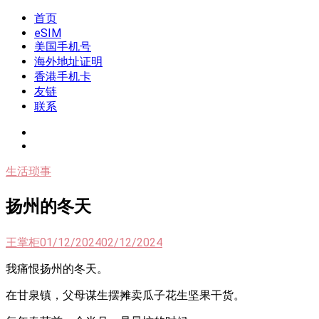
Skip
首页
我是王掌柜
新闻酸菜馆|极客电台|自媒体联盟
to
eSIM
content
美国手机号
海外地址证明
香港手机卡
友链
联系
生活琐事
扬州的冬天
王掌柜
01/12/2024
02/12/2024
我痛恨扬州的冬天。
在甘泉镇，父母谋生摆摊卖瓜子花生坚果干货。