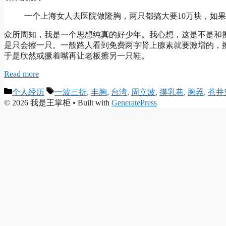
一个上海女人去医院做隆胸，两只都搞大要10万块，如
众所周知，我是一个思想纯真的好少年。我心想，这是不是和
是只会擦一只。一般路人看到免费两字肾上腺素就要激增的，
于是欣然或撅着嘴再让老板擦另一只鞋。
Read more
Categories
Tags
个人经历
一波三折
,
丰胸
,
台湾
,
周立波
,
摸乳巷
,
胸器
,
苍井
© 2026 我是王掌柜
• Built with
GeneratePress