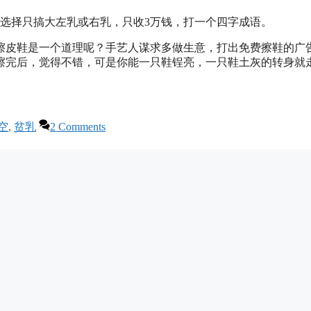
果选择只搞大左乳或右乳，只收3万钱，打一个四字成语。
擦皮鞋是一个道理呢？手艺人谋求多做生意，打出免费擦鞋的广
擦完后，觉得不错，可是你能一只鞋锃亮，一只鞋土灰的转身就
空
,
贫乳
2 Comments