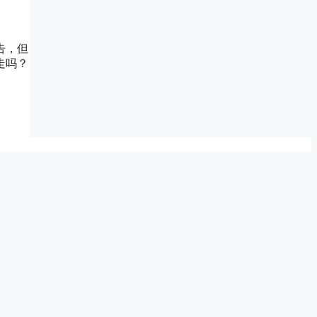
告，但
走吗？