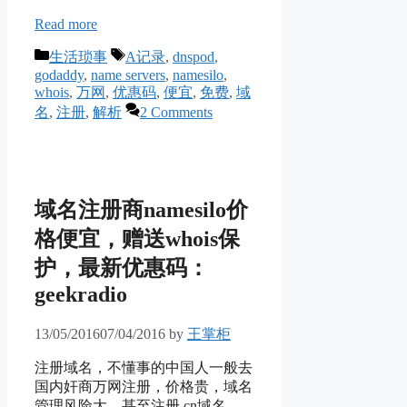
Read more
Categories
Tags
生活琐事
A记录
,
dnspod
,
godaddy
,
name servers
,
namesilo
,
whois
,
万网
,
优惠码
,
便宜
,
免费
,
域
名
,
注册
,
解析
2 Comments
域名注册商namesilo价
格便宜，赠送whois保
护，最新优惠码：
geekradio
13/05/2016
07/04/2016
by
王掌柜
注册域名，不懂事的中国人一般去
国内奸商万网注册，价格贵，域名
管理风险大，甚至注册.cn域名，