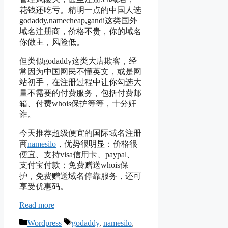
花钱还吃亏。精明一点的中国人选
godaddy,namecheap,gandi这类国外
域名注册商，价格不贵，你的域名
你做主，风险低。
但类似godaddy这类大店欺客，经
常因为中国网民不懂英文，或是网
站初手，在注册过程中让你勾选大
量不需要的付费服务，包括付费邮
箱、付费whois保护等等，十分奸
诈。
今天推荐超级便宜的国际域名注册
商
namesilo
，优势很明显：价格很
便宜、支持visa信用卡、paypal、
支付宝付款；免费赠送whois保
护，免费赠送域名停靠服务，还可
享受优惠码。
Read more
Categories
Tags
Wordpress
godaddy
,
namesilo
,