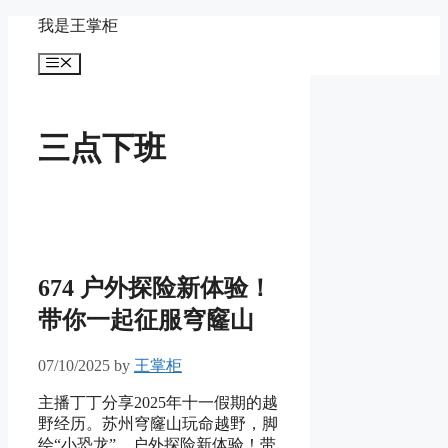
Skip
我是王掌柜
to
content
Menu
三点下班
674 户外探险新体验！
带你一起征服穹窿山
07/10/2025
by
王掌柜
主播丁丁分享2025年十一假期的越
野经历。苏州穹窿山玩命越野，脚
绘“小恐龙”。户外探险新体验！带