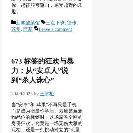
你一起征服穹窿山，感受越野的乐
趣。
Categories
Tags
新闻酸菜馆
三点下班
,
徒步
,
苏州
,
面基
Leave a comment
673 标签的狂欢与暴
力：从“安卓人”说
到“杀人诛心”
29/09/2025
by
王掌柜
当“安卓”和“苹果”不再只是手机，
而是成为衡量你学历、素质甚至宠
物品位的标签时，这场席卷全网的
身份狂欢，究竟是一场无伤大雅的
玩梗，还是一剂挑动对立的“流量