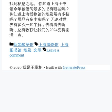
找到栖息之地。 你知道上海图书
馆今年被借阅最多的书有哪些吗？
你知道上海博物馆的埃及展有多挤
吗？展品有多丰富吗？ 无论对世
界有多么一知半解，去看看去听
听，总有收获让我们的2024变得圆
满一点。
Categories
Tags
新闻酸菜馆
上海博物馆
,
上海
图书馆
,
埃及
,
文明
Leave a
comment
© 2026 我是王掌柜
• Built with
GeneratePress