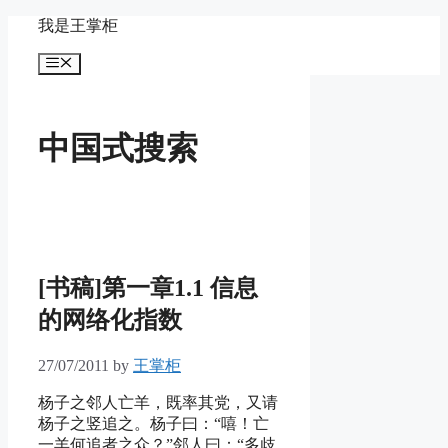
Skip
我是王掌柜
to
content
Menu
中国式搜索
[书稿]第一章1.1 信息
的网络化指数
27/07/2011
by
王掌柜
杨子之邻人亡羊，既率其党，又请
杨子之竖追之。杨子曰：“嘻！亡
一羊何追者之众？”邻人曰：“多歧