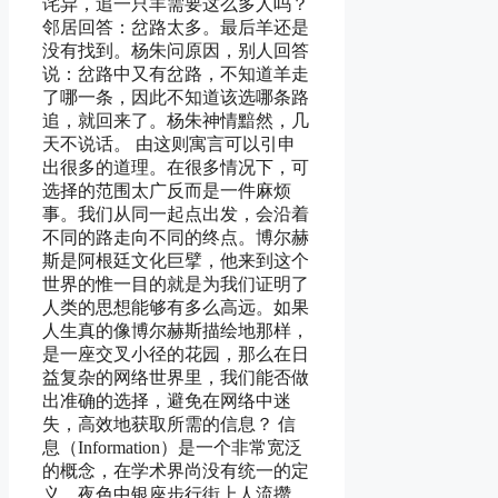
诧异，追一只羊需要这么多人吗？
邻居回答：岔路太多。最后羊还是
没有找到。杨朱问原因，别人回答
说：岔路中又有岔路，不知道羊走
了哪一条，因此不知道该选哪条路
追，就回来了。杨朱神情黯然，几
天不说话。 由这则寓言可以引申
出很多的道理。在很多情况下，可
选择的范围太广反而是一件麻烦
事。我们从同一起点出发，会沿着
不同的路走向不同的终点。博尔赫
斯是阿根廷文化巨擘，他来到这个
世界的惟一目的就是为我们证明了
人类的思想能够有多么高远。如果
人生真的像博尔赫斯描绘地那样，
是一座交叉小径的花园，那么在日
益复杂的网络世界里，我们能否做
出准确的选择，避免在网络中迷
失，高效地获取所需的信息？ 信
息（Information）是一个非常宽泛
的概念，在学术界尚没有统一的定
义。夜色中银座步行街上人流攒