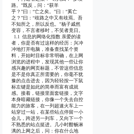
路。”既反，问：“获羊
乎？”曰：“亡之矣。”曰：“奚亡
之？”曰：“歧路之中又有歧焉。吾
不知所之，所以反也。”杨子戚然
变容，不言者移时，不笑者竟日。
1.1 信息的网络化指数 亲爱的读
者，你是否有过这样的经历：兴冲
冲地打开电脑，准备查找某个资
料，开始时目标非常明确，在上网
浏览的进程中，发现其他一些让你
感兴趣的网页标题，不管这些信息
是不是你真正所需要的，你毫不犹
豫的点击进去，因为轻轻按一下鼠
标左键是如此的简单而富有成就
感。接着，链接里面套链接，文字
本身暗藏链接，你像一个失去自控
能力的旅客，在一列超速火车上一
站穿过一站，在某些站点停留一小
会儿，跨进另一列车，又向下一个
不熟悉的站点挺进。几小时酣畅淋
漓的上网之后，问：你在什么地