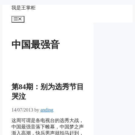
Skip
我是王掌柜
to
content
Menu
中国最强音
第84期：别为选秀节目
哭泣
14/07/2013
by
anding
这周可谓是各电视台的选秀大战，
中国最强音落下帷幕，中国梦之声
渐入高潮，快乐男声就拍马赶到，