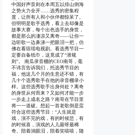
中国好声音则在本周五以排山倒海
之势火力全开……选秀的密集程
度，让所有人和小伙伴都惊呆了。
但明明是歌手选秀，看上去却像是
故事大赛，每个出色选手的身世，
都是那么的凄凉又离奇——让你一
边听歌一边鼻涕一把眼泪一把，仿
佛在看琼瑶电视剧。看选秀节目一
定要自备纸巾，这竟成了“潜规
则”。 南瓜录音棚的CEO南哥，毫
不讳言告诉我们，托选秀节目的
福，他这几个月的生意还不错，有
几十个选秀歌手在他的录音棚录小
样。这些选秀歌手出身何处？离奇
的身世从何而来？又如何才能一步
一步走上成名之路？南哥在节目里
将一一道破。想起一首老歌倒是蛮
符合这些选秀节目：“人生就是
戏，演不完的戏，有的时候悲，有
的时候喜，演戏的人儿最呀最稀
奇。陪着淌眼泪，陪着笑嘻嘻，随