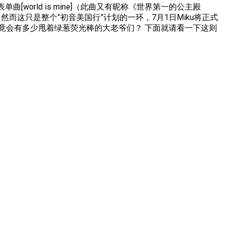
rld is mine]（此曲又有昵称《世界第一的公主殿
 然而这只是整个”初音美国行”计划的一环，7月1日Miku将正式
演唱会上，究竟会有多少甩着绿葱荧光棒的大老爷们？ 下面就请看一下这则