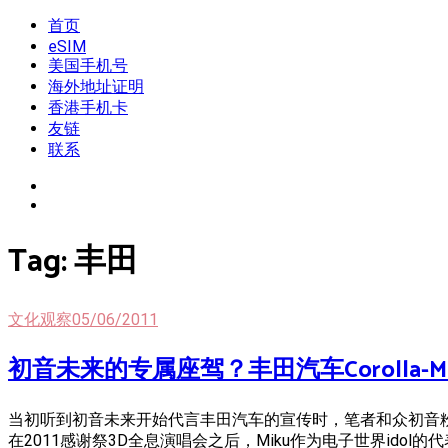
Skip
首页
我是王掌柜
新闻酸菜馆|极客电台|自媒体联盟
to
eSIM
content
美国手机号
海外地址证明
香港手机卡
友链
联系
Tag:
丰田
文化观察
05/06/2011
初音未来的专属座驾？丰田汽车Corolla-M
当初听到初音未来开始代言丰田汽车的宣传时，笔者和众初音
在2011感谢祭3D全息演唱会之后，Miku作为电子世界ido