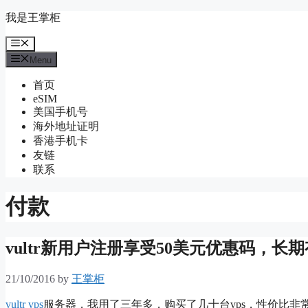
Skip
我是王掌柜
to
content
Menu
Menu
首页
eSIM
美国手机号
海外地址证明
香港手机卡
友链
联系
付款
vultr新用户注册享受50美元优惠码，长
21/10/2016
by
王掌柜
vultr vps
服务器，我用了三年多，购买了几十台vps，性价比非