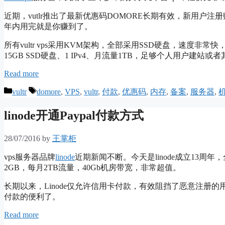
近期，vutlr推出了最新优惠码DOMORE长期有效，新用户
年内用完就是你赚到了。
所有vultr vps采用KVM架构，全部采用SSD硬盘，速度非常快
15GB SSD硬盘、1 IPv4、月流量1TB，足够个人用户建站或
Read more
Categories
Tags
vultr
domore
,
VPS
,
vultr
,
付款
,
优惠码
,
内存
,
备案
,
服务器
,
linode开通Paypal付款方式
28/07/2016
by
王掌柜
vps服务器品牌
linode
近期新闻不断。今天是linode成立13周
2GB，每月2TB流量，40Gb机房带宽，非常超值。
长期以来，Linode仅允许信用卡付款，有效阻挡了恶意注册的用户。
付款的便利了。
Read more