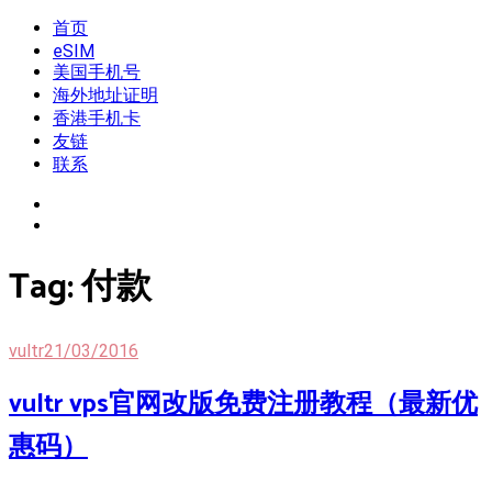
Skip
首页
我是王掌柜
新闻酸菜馆|极客电台|自媒体联盟
to
eSIM
content
美国手机号
海外地址证明
香港手机卡
友链
联系
Tag:
付款
vultr
21/03/2016
vultr vps官网改版免费注册教程（最新优
惠码）