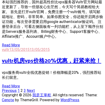
本站强烈推荐的，国外超高性价比vps服务器Vultr官方网站最
近更新了，导致一些朋友心生茫然，今天写个简易教程给大
家。 首先是打开vultr官网，免费注册一个vultr账号。填写邮
箱地址、密码，非常简单。如果你图安全，你还能开启两步验
证功能，每次登录需要启用google authenticator验证码。 注
册登录后台，可看左侧面板有一列功能栏，从上至下顺序分别
是Servers服务器列表、Billing财务中心、Support客服中心、
Affiliate推广、Account账户中心。
Read More
vultr
13/05/2015
13/05/2015
vultr机房vps价格20%优惠，赶紧来抢！
vps服务商vultr全线优惠促销！价格降幅是20%，强烈推荐站
长们留意。
Read More
Posts
Page
Page
Page
Previous
1
2
3
Next
Navigation
Copyright © 2026
我是王掌柜
. All rights reserved. Theme:
Cenote
by ThemeGrill. Powered by
WordPress
.