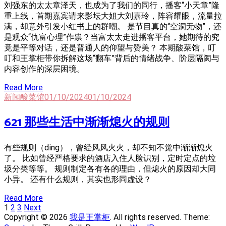
刘强东的太太章泽天，也成为了我们的同行，播客“小天章”隆
重上线，首期嘉宾请来影坛大姐大刘嘉玲，阵容耀眼，流量拉
满，却意外引发小红书上的群嘲。 是节目真的“空洞无物”，还
是观众“仇富心理”作祟？当富太太走进播客平台，她期待的究
竟是平等对话，还是普通人的仰望与赞美？ 本期酸菜馆，叮
叮和王掌柜带你拆解这场“翻车”背后的情绪战争、阶层隔阂与
内容创作的深层困境。
Read More
新闻酸菜馆
01/10/2024
01/10/2024
621 那些生活中渐渐熄火的规则
有些规则（ding），曾经风风火火，却不知不觉中渐渐熄火
了。 比如曾经严格要求的酒店入住人脸识别，定时定点的垃
圾分类等等。 规则制定各有各的理由，但熄火的原因却大同
小异。 还有什么规则，其实也形同虚设？
Read More
Posts
Page
Page
Page
1
2
3
Next
Navigation
Copyright © 2026
我是王掌柜
. All rights reserved. Theme: