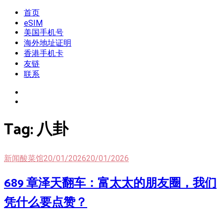
Skip
首页
我是王掌柜
新闻酸菜馆|极客电台|自媒体联盟
to
eSIM
content
美国手机号
海外地址证明
香港手机卡
友链
联系
Tag:
八卦
新闻酸菜馆
20/01/2026
20/01/2026
689 章泽天翻车：富太太的朋友圈，我们
凭什么要点赞？