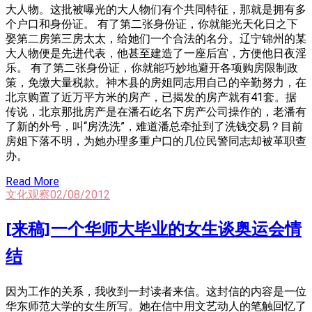
大人物。这批被曝光的大人物们有个共同特征，那就是拥有多
个户口和身份证。 有了第二张身份证，你就能光天化日之下
娶第二房第三房太太，给她们一个合法的名分。辽宁锦州的某
大人物便是先进代表，他甚至建造了一座后宫，方便他日夜淫
乐。 有了第二张身份证，你就能巧妙地避开各项购房限制政
策，免缴大量税款。神木县的房姐同志用自己的辛勤努力，在
北京购置了近万平方米的房产，已揭发的房产就有41套。据
传说，北京那批房产是在潘石屹名下房产公司操作的，老潘有
了新的外号，叫“房洗洗”，难道潘总牵扯到了洗钱交易？目前
房姐下落不明，为她办理多重户口的几位民警同志却被革职查
办。
Read More
文化观察
02/08/2012
[来稿]一个华师大毕业的女生谈奥运会情
结
因为工作的关系，我收到一封读者来信。这封信的内容是一位
华东师范大学的女生所写。她在信中用文艺动人的笔触回忆了