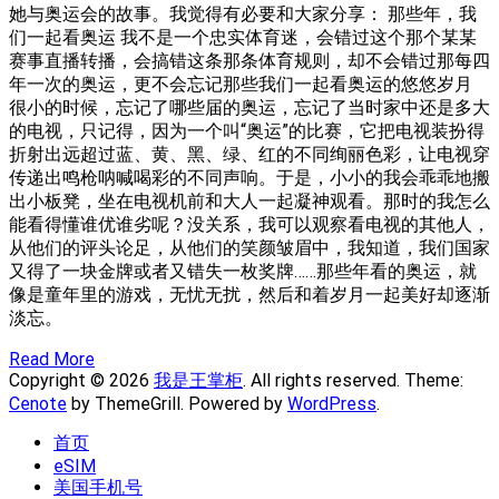
她与奥运会的故事。我觉得有必要和大家分享： 那些年，我
们一起看奥运 我不是一个忠实体育迷，会错过这个那个某某
赛事直播转播，会搞错这条那条体育规则，却不会错过那每四
年一次的奥运，更不会忘记那些我们一起看奥运的悠悠岁月
很小的时候，忘记了哪些届的奥运，忘记了当时家中还是多大
的电视，只记得，因为一个叫“奥运”的比赛，它把电视装扮得
折射出远超过蓝、黄、黑、绿、红的不同绚丽色彩，让电视穿
传递出鸣枪呐喊喝彩的不同声响。于是，小小的我会乖乖地搬
出小板凳，坐在电视机前和大人一起凝神观看。那时的我怎么
能看得懂谁优谁劣呢？没关系，我可以观察看电视的其他人，
从他们的评头论足，从他们的笑颜皱眉中，我知道，我们国家
又得了一块金牌或者又错失一枚奖牌……那些年看的奥运，就
像是童年里的游戏，无忧无扰，然后和着岁月一起美好却逐渐
淡忘。
Read More
Copyright © 2026
我是王掌柜
. All rights reserved. Theme:
Cenote
by ThemeGrill. Powered by
WordPress
.
首页
eSIM
美国手机号