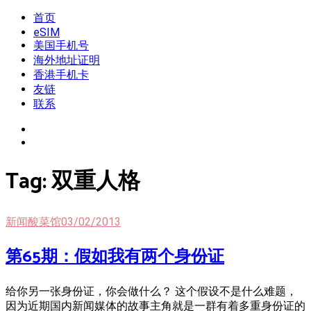
Skip
首页
我是王掌柜
新闻酸菜馆|极客电台|自媒体联盟
to
eSIM
content
美国手机号
海外地址证明
香港手机卡
友链
联系
Tag:
双重人格
新闻酸菜馆
03/02/2013
第65期：假如我有两个身份证
给你另一张身份证，你会做什么？ 这个假设不是什么难题，
因为近期国内新闻媒体的故事主角就是一群有着多重身份证的