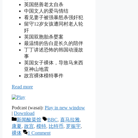
英国慈善老太自杀
中国文人的爱马情结
看见妻子被强暴怒杀强奸犯
留守12岁女孩遭同村老人轮
奸
英国双胞胎杀婴案
最温情的告白是长久的陪伴
丁丁讲述恐怖的韩国动漫故
事
英国女子裸体，导致马来西
亚神山地震
故宫裸体模特事件
Read more
Podcast (wasai):
Play in new window
|
Download
Categories
Tags
新闻酸菜馆
BBC
,
喜马拉雅
,
康夏
,
故宫
,
模特
,
比特币
,
罗振宇
,
裸体
1 Comment