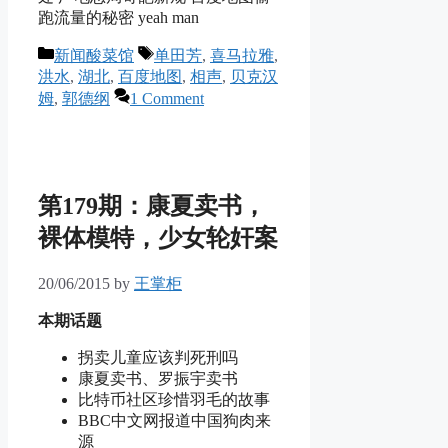
跑流量的秘密 yeah man
Categories
Tags
新闻酸菜馆
单田芳
,
喜马拉雅
,
洪水
,
湖北
,
百度地图
,
相声
,
贝克汉
姆
,
郭德纲
1 Comment
第179期：康夏卖书，
裸体模特，少女轮奸案
20/06/2015
by
王掌柜
本期话题
拐卖儿童应该判死刑吗
康夏卖书、罗振宇卖书
比特币社区珍惜羽毛的故事
BBC中文网报道中国狗肉来
源