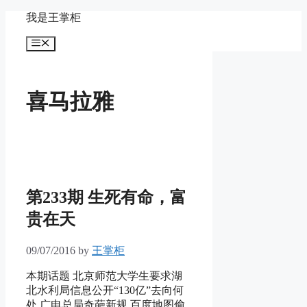
Skip
我是王掌柜
to
content
Menu
喜马拉雅
第233期 生死有命，富
贵在天
09/07/2016
by
王掌柜
本期话题 北京师范大学生要求湖
北水利局信息公开“130亿”去向何
处 广电总局奇葩新规 百度地图偷