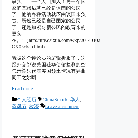
事实上，一个人自加入了另一个国
家的国籍后就已经是该国的公民
了，他的各种活动就应由该国来负
责。既然已经是自己国家的公民
了，还是加紧对新公民的教育来的
更实
在。”（http://life.caixun.com/wkp/20140102-
CX03cbqa.html）
我被这个评论员的逻辑折服了，这
跟外交部说美国驻华使馆监测的空
气污染只代表美国领土情况有异曲
同工之妙啊！
Read more
Categories
Tags
个人经历
ChinaSmack
,
华人
,
圣诞节
,
救济
Leave a comment