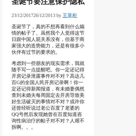
圣诞节要注意保护隐私
23/12/2017
26/12/2013
by
王掌柜
圣诞节了，真的不想再看到什么煽
情的帖子了。虽然我个人觉得这节
日跟中国人屁关系没有，但基于商
家强大的造势能力，还是有很多小
伙伴有过节的要求的。
考虑到一些朋友的现实需求，我就
随手写一点提醒吧。你一定还记得
开房记录泄露事件对不对？高达几
百G的全国人民开房记录啊！你一
定还记得新闻报道，有未婚妻偶然
查到未婚夫每周固定去开房导致美
好生活破灭的事情对不对？或许你
还曾经听说过老公百度了老婆的
QQ号然后发现她曾在百度知道咨
询性病治疗的帖子对不对？人艰不
拆啊。。。