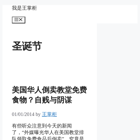
Skip
我是王掌柜
to
content
Menu
圣诞节
美国华人倒卖教堂免费
食物？自贱与阴谋
01/01/2014
by
王掌柜
有些听众注意到今天的新闻
了，“外媒曝光华人在美国教堂排
队领取免费食品后倒卖”。究竟是