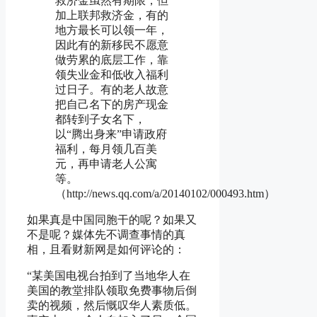
救济金虽然有期限，但
加上联邦救济金，有的
地方最长可以领一年，
因此有的新移民不愿意
做劳累的底层工作，靠
领失业金和低收入福利
过日子。有的老人故意
把自己名下的房产现金
都转到子女名下，
以“腾出身来”申请政府
福利，每月领几百美
元，再申请老人公寓
等。
（http://news.qq.com/a/20140102/000493.htm）
如果真是中国同胞干的呢？如果又
不是呢？媒体先不调查事情的真
相，且看财新网是如何评论的：
“某美国电视台拍到了当地华人在
美国的教堂排队领取免费事物后倒
卖的视频，然后慨叹华人素质低。