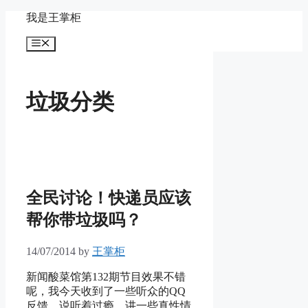
Skip
我是王掌柜
to
content
Menu
垃圾分类
全民讨论！快递员应该
帮你带垃圾吗？
14/07/2014
by
王掌柜
新闻酸菜馆第132期节目效果不错
呢，我今天收到了一些听众的QQ
反馈，说听着过瘾。讲一些真性情