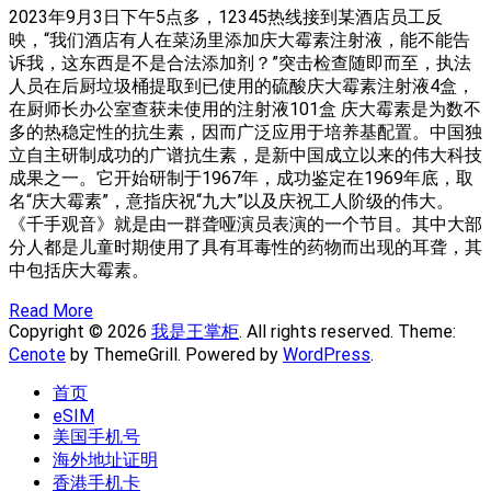
2023年9月3日下午5点多，12345热线接到某酒店员工反
映，“我们酒店有人在菜汤里添加庆大霉素注射液，能不能告
诉我，这东西是不是合法添加剂？”突击检查随即而至，执法
人员在后厨垃圾桶提取到已使用的硫酸庆大霉素注射液4盒，
在厨师长办公室查获未使用的注射液101盒 庆大霉素是为数不
多的热稳定性的抗生素，因而广泛应用于培养基配置。中国独
立自主研制成功的广谱抗生素，是新中国成立以来的伟大科技
成果之一。它开始研制于1967年，成功鉴定在1969年底，取
名“庆大霉素”，意指庆祝“九大”以及庆祝工人阶级的伟大。
《千手观音》就是由一群聋哑演员表演的一个节目。其中大部
分人都是儿童时期使用了具有耳毒性的药物而出现的耳聋，其
中包括庆大霉素。
Read More
Copyright © 2026
我是王掌柜
. All rights reserved. Theme:
Cenote
by ThemeGrill. Powered by
WordPress
.
首页
eSIM
美国手机号
海外地址证明
香港手机卡