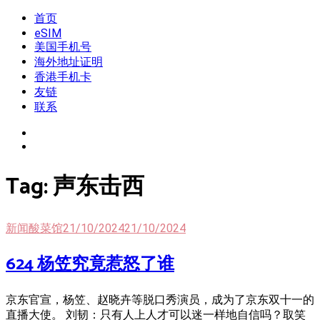
Skip
首页
我是王掌柜
新闻酸菜馆|极客电台|自媒体联盟
to
eSIM
content
美国手机号
海外地址证明
香港手机卡
友链
联系
Tag:
声东击西
新闻酸菜馆
21/10/2024
21/10/2024
624 杨笠究竟惹怒了谁
京东官宣，杨笠、赵晓卉等脱口秀演员，成为了京东双十一的
直播大使。 刘韧：只有人上人才可以迷一样地自信吗？取笑