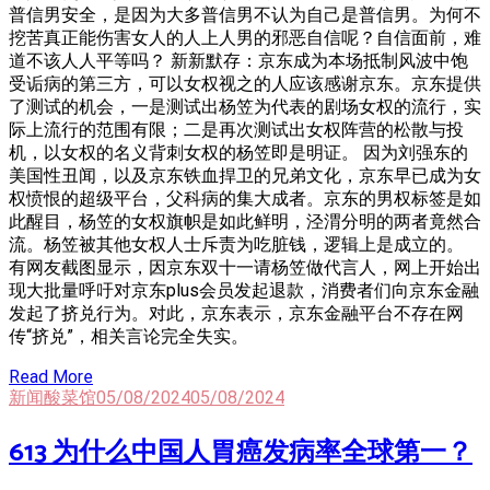
普信男安全，是因为大多普信男不认为自己是普信男。为何不
挖苦真正能伤害女人的人上人男的邪恶自信呢？自信面前，难
道不该人人平等吗？ 新新默存：京东成为本场抵制风波中饱
受诟病的第三方，可以女权视之的人应该感谢京东。京东提供
了测试的机会，一是测试出杨笠为代表的剧场女权的流行，实
际上流行的范围有限；二是再次测试出女权阵营的松散与投
机，以女权的名义背刺女权的杨笠即是明证。 因为刘强东的
美国性丑闻，以及京东铁血捍卫的兄弟文化，京东早已成为女
权愤恨的超级平台，父科病的集大成者。京东的男权标签是如
此醒目，杨笠的女权旗帜是如此鲜明，泾渭分明的两者竟然合
流。杨笠被其他女权人士斥责为吃脏钱，逻辑上是成立的。
有网友截图显示，因京东双十一请杨笠做代言人，网上开始出
现大批量呼吁对京东plus会员发起退款，消费者们向京东金融
发起了挤兑行为。对此，京东表示，京东金融平台不存在网
传“挤兑”，相关言论完全失实。
Read More
新闻酸菜馆
05/08/2024
05/08/2024
613 为什么中国人胃癌发病率全球第一？